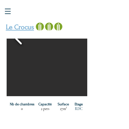
Le Crocus
Nb de chambres
Capacité
Surface
Etage
0
2 pers
27m²
RDC