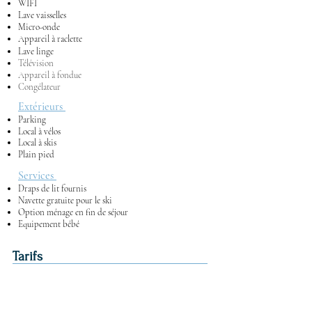
WIFI
Lave vaisselles
Micro-onde
Appareil à raclette
Lave linge
Télévision
Appareil à fondue
Congélateur
Extérieurs
Parking
Local à vélos
Local à skis
Plain pied
Services
Draps de lit fournis
Navette gratuite pour le ski
Option ménage en fin de séjour
Equipement bébé
Tarifs