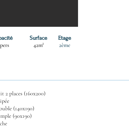
pacité
Surface
Etage
 pers
42m²
2ème
it 2 places (160x200)
uipée
ouble (140x190)
imple (90x190)
uche